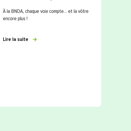
célè
À la BNDA, chaque voix compte… et la vôtre
Junio
encore plus !
Dans l
Compte
Lire la suite
Nation
a organ
cérémon
Lire la