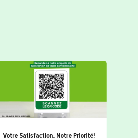
Votre Satisfaction, Notre Priorité!
Éparg