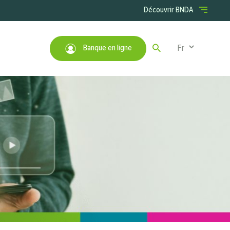
Menu right
Découvrir BNDA
Select your lan
Banque en ligne