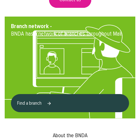
Branch network -
BNDA has a network of branches throughout Mali.
Find a branch
Footer menu
About the BNDA