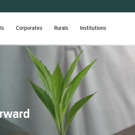
Skip to main content
ls
Corporates
Rurals
Institutions
orward