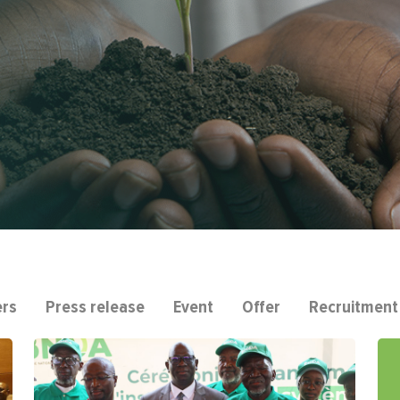
ers
Press release
Event
Offer
Recruitment