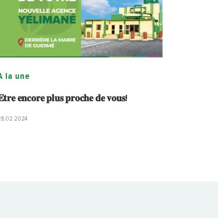
A la une
𝐭𝐫𝐞 𝐞𝐧𝐜𝐨𝐫𝐞 𝐩𝐥𝐮𝐬 𝐩𝐫𝐨𝐜𝐡𝐞 𝐝𝐞 𝐯𝐨𝐮𝐬!
28.02.2024