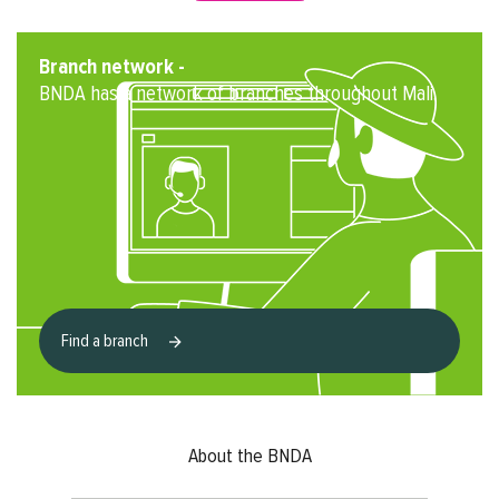
Branch network -
BNDA has a network of branches throughout Mali.
Find a branch
Footer menu
About the BNDA